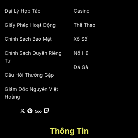
Đại Lý Hợp Tác
Casino
Giấy Phép Hoạt Động
Thể Thao
Chính Sách Bảo Mật
Xổ Số
Chính Sách Quyền Riêng
Nổ Hũ
Tư
Đá Gà
Câu Hỏi Thường Gặp
Giám Đốc Nguyễn Việt
Hoàng
Thông Tin