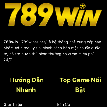
789win
| 789winss.net/ là hệ thống nhà cung cấp sản
phẩm cá cược uy tín, chính sách bảo mật chuẩn quốc
tế, hỗ trợ cược thủ nhận thưởng cá cược miễn phí
24/7.
Hướng Dẫn
Top Game Nổi
Nhanh
Bật
Giới Thiệu
Bắn Cá